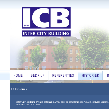
>> Historiek
Inter City Building bvba is ontstaan in 2003 door de samensmelting van 2 bedrijven; Verb
Bouwwerken De Grauwe.