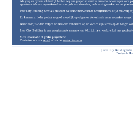
Als jong en dynamisch bedrijf hebben wij ons gespecialiseerd in nieuwbouwwoningen voor part
appartementsbouw, reparatiewerken voor gebouwbeheerders, verbouwingswerken en het plaatsen
Inter City Building heeft als pluspunt dat beide meewerkende bedrijfsleiders altijd aanwezig zi
Zo kunnen zij ieder project zo goed mogelijk opvolgen en de realisatie ervan zo perfect mogelij
Beide bedrijfsleiders volgen de nieuwste technieken op de voet en zijn steeds op de hoogte van
Inter City Building is een geregistreerde aannemer (nr. 06.11.1.1) en werkt enkel met geschool
Meer
informatie
of
gratis prijsofferte
....
Contacteer ons via
e-mail
of via het
contactformulier
.
| Inter City Building bvba
Design & Ho