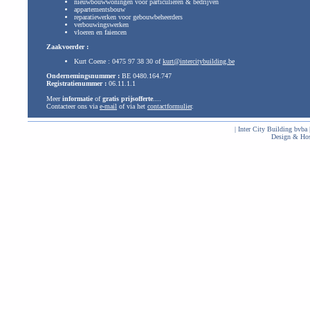
nieuwbouwwoningen voor particulieren & bedrijven
appartementsbouw
reparatiewerken voor gebouwbeheerders
verbouwingswerken
vloeren en faiencen
Zaakvoerder :
Kurt Coene : 0475 97 38 30 of
kurt@intercitybuilding.be
Ondernemingsnummer :
BE 0480.164.747
Registratienummer :
06.11.1.1
Meer
informatie
of
gratis prijsofferte
....
Contacteer ons via
e-mail
of via het
contactformulier
.
| Inter City Building bvba
Design & Ho